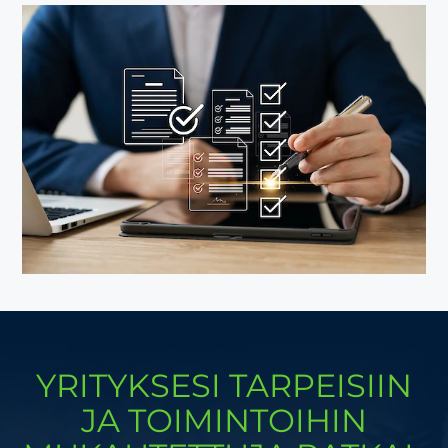
YRITYKSESI TARPEISIIN
JA TOIMIN­TOIHIN