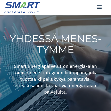
YHDES­SÄ MENES­
TYMME
Smart Energiapalvelut on energia-alan
toimijoiden strateginen kumppani, joka
tuottaa kilpailukykyä parantavia,
erityisosaamista vaativia energia-alan
palveluita.