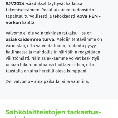
SJV2024
-säädökset täyttyvät kaikessa
tekemisessämme. Reaaliaikainen tiedonsiirto
tapahtuu turvallisesti ja tehokkaasti
KoVa FEN -
verkon
kautta.
Valvomo ei ole vain tekninen ratkaisu – se on
asiakkaidemme turva
. Meidän tehtävämme on
varmistaa, että valvonta toimii, tuotanto pysyy
hallinnassa ja mahdollisiin häiriöihin reagoidaan
välittömästi. Näin asiakkaamme voivat keskittyä
omaan liiketoimintaansa luottaen siihen, että
taustalla on aina hereillä oleva kumppani.
24h valvomo – aina paikalla, aina valmiina.
Sähkö­laitteistojen tarkastus­