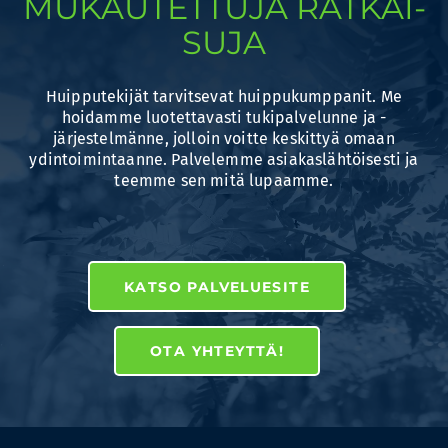
MUKAUTET­TUJA RATKAI­
SUJA
Huipputekijät tarvitsevat huippukumppanit. Me
hoidamme luotettavasti tukipalvelunne ja -
järjestelmänne, jolloin voitte keskittyä omaan
ydintoimintaanne. Palvelemme asiakaslähtöisesti ja
teemme sen mitä lupaamme.
KATSO PALVELUESITE
OTA YHTEYTTÄ!