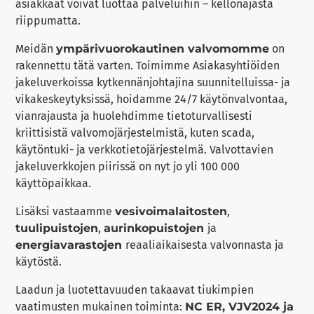
asiakkaat voivat luottaa palveluihin – kellonajasta
riippumatta.
Meidän
ympärivuorokautinen valvomomme
on
rakennettu tätä varten. Toimimme Asiakasyhtiöiden
jakeluverkoissa kytkennänjohtajina suunnitelluissa- ja
vikakeskeytyksissä, hoidamme 24/7 käytönvalvontaa,
vianrajausta ja huolehdimme tietoturvallisesti
kriittisistä valvomojärjestelmistä, kuten scada,
käytöntuki- ja verkkotietojärjestelmä. Valvottavien
jakeluverkkojen piirissä on nyt jo yli 100 000
käyttöpaikkaa.
Lisäksi vastaamme
vesivoimalaitosten
,
tuulipuistojen
,
aurinkopuistojen
ja
energiavarastojen
reaaliaikaisesta valvonnasta ja
käytöstä.
Laadun ja luotettavuuden takaavat tiukimpien
vaatimusten mukainen toiminta:
NC ER, VJV2024 ja