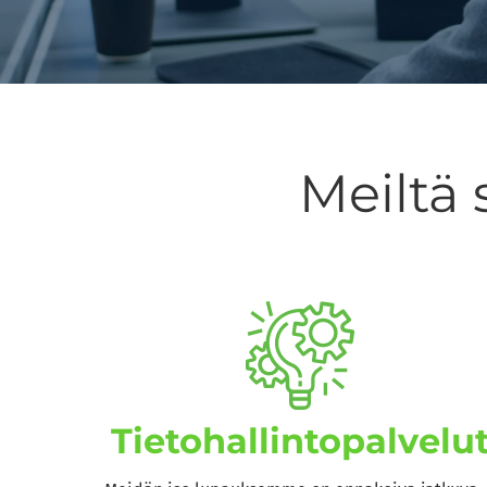
Meiltä 
Tieto­hallinto­palvelu