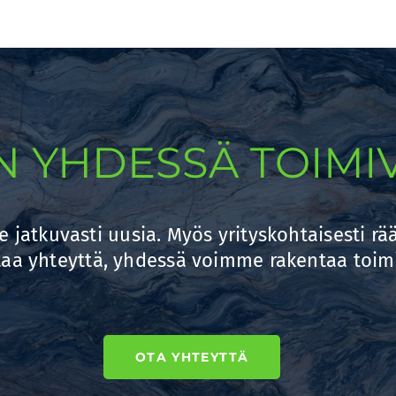
 YHDESSÄ TOIMIV
 jatkuvasti uusia. Myös yrityskohtaisesti rää
taa yhteyttä, yhdessä voimme rakentaa toimi
OTA YHTEYTTÄ