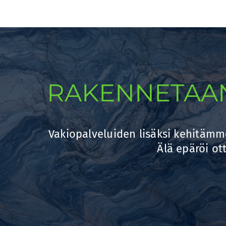
RAKENNETAAN
Vakiopalveluiden lisäksi kehitämme
Älä epäröi ot