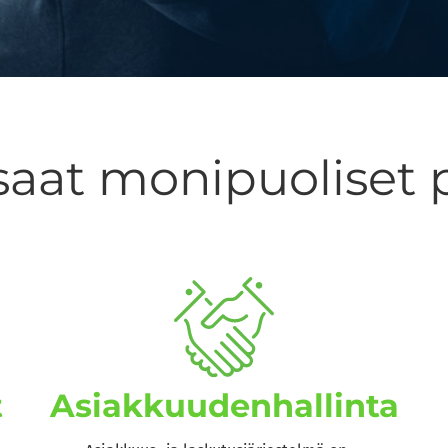
saat monipuoliset 
t
Asiakkuuden­hallinta