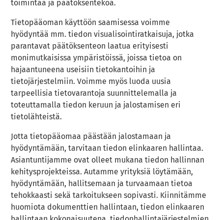
toimintaa ja päätöksentekoa.
Tietopääoman käyttöön saamisessa voimme
hyödyntää mm. tiedon visualisointiratkaisuja, jotka
parantavat päätöksenteon laatua erityisesti
monimutkaisissa ympäristöissä, joissa tietoa on
hajaantuneena useisiin tietokantoihin ja
tietojärjestelmiin. Voimme myös luoda uusia
tarpeellisia tietovarantoja suunnittelemalla ja
toteuttamalla tiedon keruun ja jalostamisen eri
tietolähteistä.
Jotta tietopääomaa päästään jalostamaan ja
hyödyntämään, tarvitaan tiedon elinkaaren hallintaa.
Asiantuntijamme ovat olleet mukana tiedon hallinnan
kehitysprojekteissa. Autamme yrityksiä löytämään,
hyödyntämään, hallitsemaan ja turvaamaan tietoa
tehokkaasti sekä tarkoitukseen sopivasti. Kiinnitämme
huomiota dokumenttien hallintaan, tiedon elinkaaren
hallintaan kokonaisuutena, tiedonhallintajärjestelmien