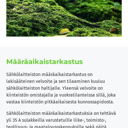
Määräaikaistarkastus
Sähkölaitteiston määräaikaistarkastus on
lakisääteinen velvoite ja sen tilaaminen kuuluu
sähkölaitteiston haltijalle. Yleensä velvoite on
kiinteistön omistajalla ja vuokratilanteissa sillä, joka
vastaa kiinteistön pitkäaikaisesta kunnossapidosta.
Sähkölaitteiston määräaikaistarkastuksia on tehtävä
yli 35 A sulakkeilla varustetuille liike-, toimisto-,
teollisuus- ja maatalousrakennuksille sekä näitä