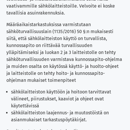
vaativammille sähkölaitteistoille. Velvoite ei koske
tavallisia asuinrakennuksia.
Määräaikaistarkastuksissa varmistutaan
sähköturvallisuuslain (1135/2016) 50 §:n mukaisesti
siitä, että sähkölaitteiston käyttö on turvallista,
kunnossapito on riittävää turvallisuuden
ylläpitämiseksi ja luokan 2 ja 3 laitteistolle on tehty
sähköturvallisuuden varmistava kunnossapito-ohjelma
ja muiden osalta on käytössä käyttö- ja huolto-ohjeet
ja laitteistolle on tehty hoito- ja kunnossapito-
ohjelman mukaiset toimenpiteet
sähkölaitteiston käyttöön ja hoitoon tarvittavat
välineet, piirustukset, kaaviot ja ohjeet ovat
käytettävissä
sähkölaitteiston laajennus- ja muutostöistä on
asianmukaiset tarkastuspöytäkirjat.