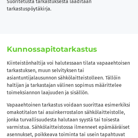
Suoritetusta tarkastuksesta laaditaan
tarkastuspöytäkirja.
Kunnossapitotarkastus
Kiinteistönhaltija voi halutessaan tilata vapaaehtoisen
tarkastuksen, muun selvityksen tai
asiantuntijalausunnon sähkölaitteistolleen. Tällöin
haltijan ja tarkastajan välinen sopimus määrittelee
toimeksiannon laajuuden ja sisällön.
Vapaaehtoinen tarkastus voidaan suorittaa esimerkiksi
omakotitalon tai asuinkerrostalon sähkölaitteistolle,
jonka turvallisuudesta halutaan syystä tai toisesta
varmistua. Sähkölaitteistossa ilmenneet epämääräiset
asennukset, poikkeava toiminta tai usein tapahtuvat