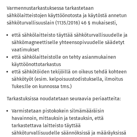
Varmennustarkastuksessa tarkastetaan
sähkölaitteistojen käyttöönotosta ja käytöstä annetun
sähköturvallisuuslain (1135/2016) 46 § mukaisesti,
että sähkölaitteisto täyttää sähköturvallisuudelle ja
sähkömagneettiselle yhteensopivuudelle säädetyt
vaatimukset
että sähkölaitteistolle on tehty asianmukainen
käyttöönottotarkastus
että sähkötöiden tekijöillä on oikeus tehdä kohteen
sähkötyöt (esim. kelpoisuustodistuksella, ilmoitus
Tukes:lle on kunnossa tms.)
Tarkastuksissa noudatetaan seuraavia periaatteita:
Varmistetaan pistokokein silmämääräisin
havainnoin, mittauksin ja testauksin, että
tarkastettava laitteisto täyttää
sähköturvallisuudelle säännöksissä ja määräyksissä