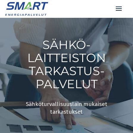
SÄHKÖ­
LAITTEISTON
TARKASTUS­
PALVELUT
Sähköturvallisuuslain mukaiset
tarkastukset